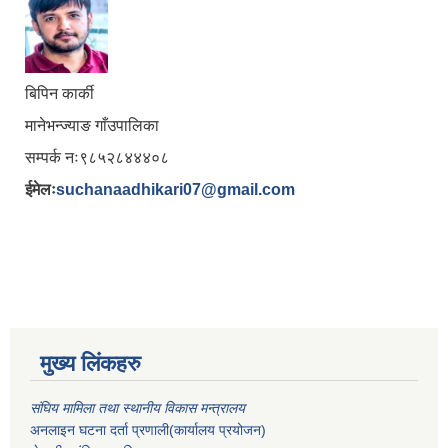
बिपिन कार्की
मानेभन्ज्याङ गाँउपालिका
सम्पर्क नः९८५२८४४४०८
ईमेलः
suchanaadhikari07@gmail.com
मुख्य लिंकहरु
संघिय मामिला तथा स्थानीय विकास मन्त्रालय
अनलाइन घटना दर्ता प्रणाली(कार्यालय प्रयोजन)