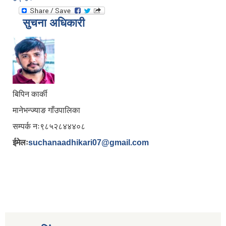
सुचना अधिकारी
बिपिन कार्की
मानेभन्ज्याङ गाँउपालिका
सम्पर्क नः९८५२८४४४०८
ईमेलः
suchanaadhikari07@gmail.com