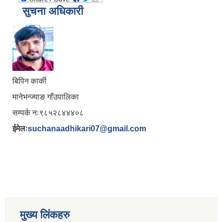
सुचना अधिकारी
बिपिन कार्की
मानेभन्ज्याङ गाँउपालिका
सम्पर्क नः९८५२८४४४०८
ईमेलः
suchanaadhikari07@gmail.com
मुख्य लिंकहरु