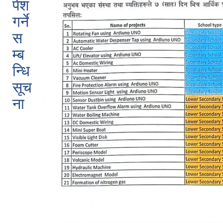
पेश
गर्ने
स
म्ब
न्धि
सूच
ना