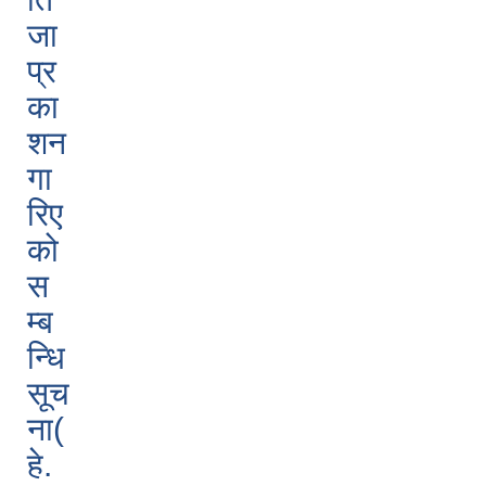
जा
प्र
का
शन
गा
रिए
को
स
म्ब
न्धि
सूच
ना(
हे.