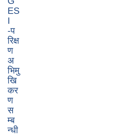
G
ES
I
-प
रिक्ष
ण
अ
भिमु
खि
कर
ण
स
म्ब
न्धी