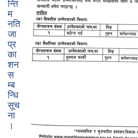
न्ति
म
नति
जा
प्र
का
शन
स
म्ब
न्धि
सूच
ना
।