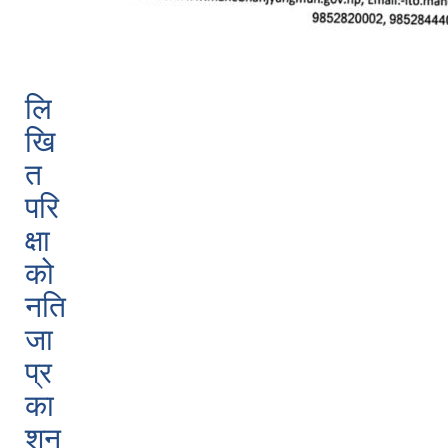
लि
खि
त
परि
क्षा
को
नति
जा
प्र
का
शन