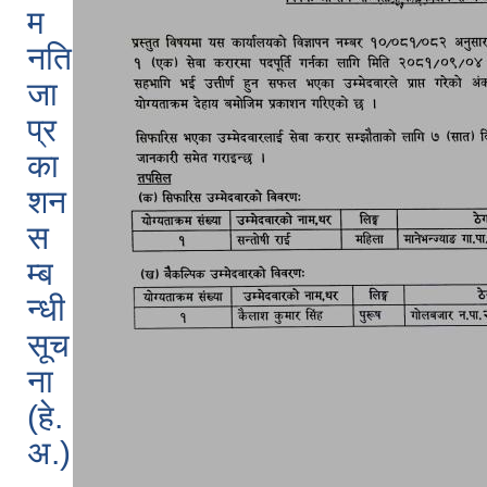
म
नति
जा
प्र
का
शन
स
म्ब
न्धी
सूच
ना
(हे.
अ.)