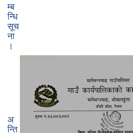
म्ब
न्धि
सूच
ना
।
अ
न्ति