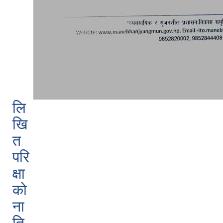
लि
खि
त
परि
क्षा
को
ना
ति