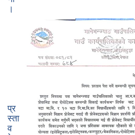
।
प्र
स्ता
व