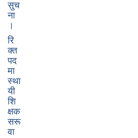
सुच
ना
।
रि
क्त
पद
मा
स्था
यी
शि
क्षक
सरू
वा