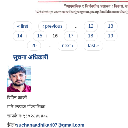
Pages
« first
‹ previous
…
12
13
14
15
16
17
18
19
20
…
next ›
last »
सुचना अधिकारी
बिपिन कार्की
मानेभन्ज्याङ गाँउपालिका
सम्पर्क नः९८५२८४४४०८
ईमेलः
suchanaadhikari07@gmail.com