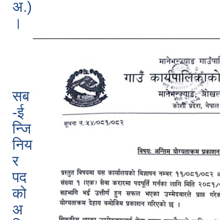
अ.)
।
सब
-ई
न्जि
निय
र
पद
को
अ