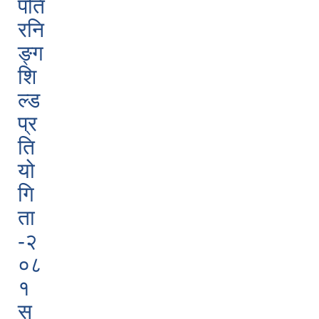
पति
रनि
ङ्ग
शि
ल्ड
प्र
ति
यो
गि
ता
-२
०८
१
स