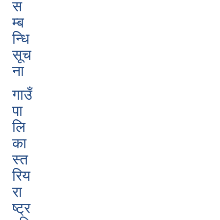
स
म्ब
न्धि
सूच
ना
गाउँ
पा
लि
का
स्त
रिय
रा
ष्ट्र