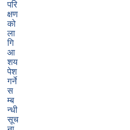
परि
क्षण
को
ला
गि
आ
शय
पेश
गर्ने
स
म्ब
न्धी
सूच
ना