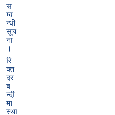
स
म्ब
न्धी
सूच
ना
।
रि
क्त
दर
ब
न्दी
मा
स्था