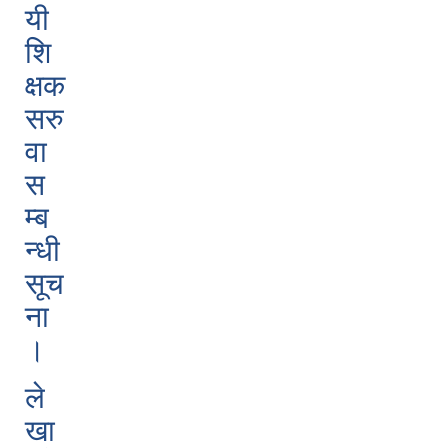
यी
शि
क्षक
सरु
वा
स
म्ब
न्धी
सूच
ना
।
ले
खा