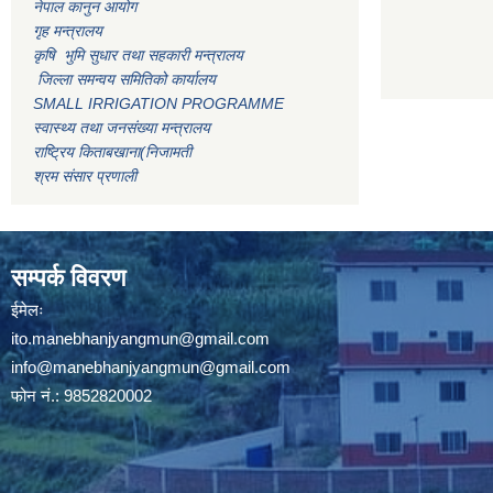
नेपाल कानुन आयोग
गृह मन्त्रालय
कृषि भुमि सुधार तथा सहकारी मन्त्रालय
जिल्ला समन्वय समितिको कार्यालय
SMALL IRRIGATION PROGRAMME
स्वास्थ्य तथा जनसंख्या मन्त्रालय
राष्ट्रिय किताबखाना(निजामती
श्रम संसार प्रणाली
सम्पर्क विवरण
ईमेलः
ito.manebhanjyangmun@gmail.com
info@manebhanjyangmun
@gmail.com
फोन नं.: 9852820002