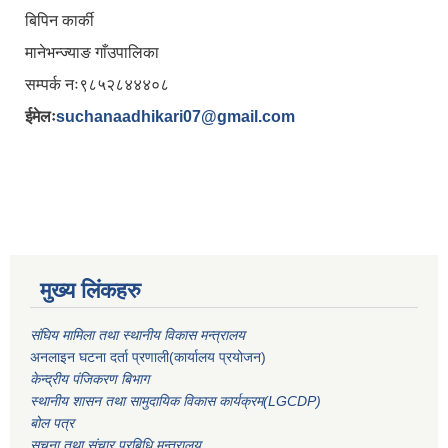
बिपिन कार्की
मानेभन्ज्याङ गाँउपालिका
सम्पर्क नः९८५२८४४४०८
ईमेलः
suchanaadhikari07@gmail.com
मुख्य लिंकहरु
संघिय मामिला तथा स्थानीय विकास मन्त्रालय
अनलाइन घटना दर्ता प्रणाली(कार्यालय प्रयोजन)
केन्द्रीय पंजिकरण बिभाग
स्थानीय शासन तथा सामुदायिक विकास कार्यक्रम(LGCDP)
बोल पत्र
सूचना तथा संचार प्रबिधि मन्त्रालय